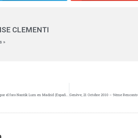
ISE CLEMENTI
s »
I Encuentro nacional de microfinanzas organizado por el foro Nantik Lum en Madrid (España).
a