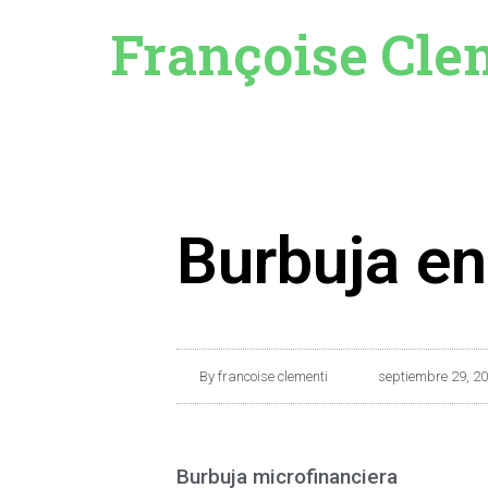
Françoise Cle
Burbuja en
By
francoise clementi
septiembre 29, 2
Burbuja microfinanciera