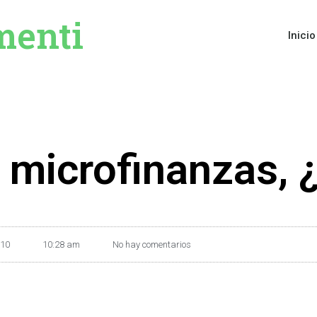
menti
Inicio
 microfinanzas, 
010
10:28 am
No hay comentarios