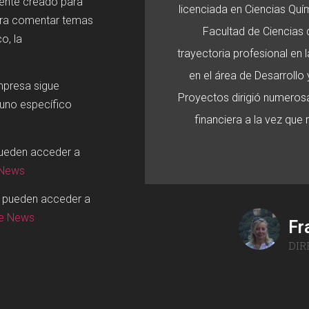
mente creado para
licenciada en Ciencias Quí
ara comentar temas
Facultad de Ciencias d
o, la
trayectoria profesional en
en el área de Desarroll
mpresa sigue
Proyectos dirigió numerosa
 uno específico
financiera a la vez que
pueden acceder a
 News
o pueden acceder a
ge News
Fr
DIR