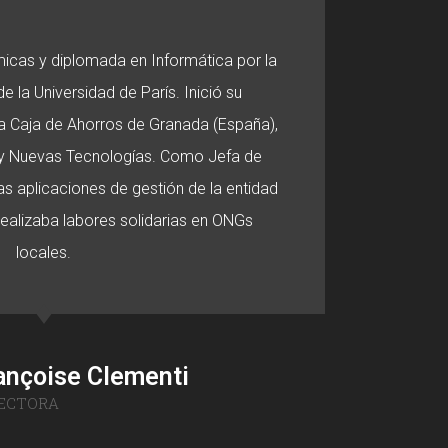
micas y diplomada en Informática por la
e la Universidad de París. Inició su
 la Caja de Ahorros de Granada (España),
o y Nuevas Tecnologías. Como Jefa de
s aplicaciones de gestión de la entidad
 realizaba labores solidarias en ONGs
locales.
ançoise Clementi
ECTORA