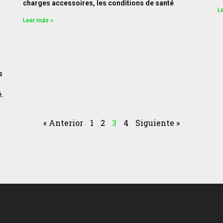
charges accessoires, les conditions de santé
L
Leer más »
s
.
« Anterior
1
2
3
4
Siguiente »