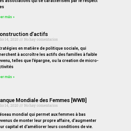
es associations qui se caractérisent par le respect
es
eer más »
onstruction d’actifs
lio 14, 2020
No hay comentarios
tratégies en matière de politique sociale, qui
herchent à accroître les actifs des familles à faible
evenu, telles que l’épargne, ou la creation de micro-
ctivités
eer más »
anque Mondiale des Femmes [WWB]
lio 14, 2020
No hay comentarios
éseau mondial qui permet aux femmes à bas
evenus de monter leur propre affaire, d’augmenter
eur capital et d’améliorer leurs conditions de vie.