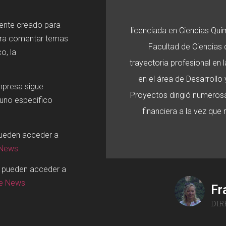
mente creado para
licenciada en Ciencias Quí
ara comentar temas
Facultad de Ciencias d
o, la
trayectoria profesional en
en el área de Desarroll
mpresa sigue
Proyectos dirigió numerosa
 uno específico
financiera a la vez que
pueden acceder a
 News
o pueden acceder a
ge News
Fr
DIR