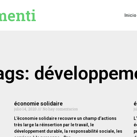
menti
Inicio
Tags: développeme
économie solidaire
é
julio 14, 2020
No hay comentarios
ju
L’économie solidaire recouvre un champ d’actions
L
très large la réinsertion par le travail, le
é
développement durable, la responsabilité sociale, les
p