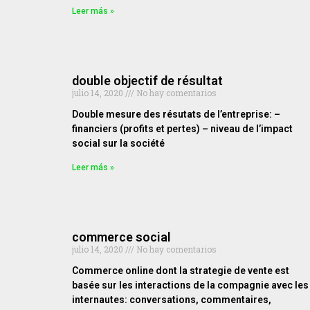
Leer más »
double objectif de résultat
julio 14, 2020
No hay comentarios
Double mesure des résutats de l’entreprise: –
financiers (profits et pertes) – niveau de l’impact
social sur la société
Leer más »
commerce social
julio 14, 2020
No hay comentarios
Commerce online dont la strategie de vente est
basée sur les interactions de la compagnie avec les
internautes: conversations, commentaires,