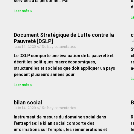
services à la personne… Par
d
d
Leer más »
L
Document Stratégique de Lutte contre la
c
ju
Pauvreté [DSLP]
julio 14, 2020
No hay comentarios
S
Le DSLP comporte une évaluation de la pauvreté et
c
décrit les politiques macroéconomiques,
r
structurelles et sociales que doit appliquer un pays
a
pendant plusieurs années pour
L
Leer más »
bilan social
B
julio 14, 2020
No hay comentarios
ju
Instrument de mesure du domaine social dans
R
l’entreprise: le bilan social comporte des
r
informations sur l’emploi, les rémunérations et
l