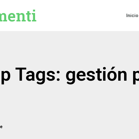
menti
Inicio
ip Tags: gestión 
de