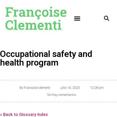
Françoise
Clementi
Occupational safety and
health program
By
francoise clementi
julio 14, 2020
12:28 pm
No hay comentarios
« Back to Glossary Index