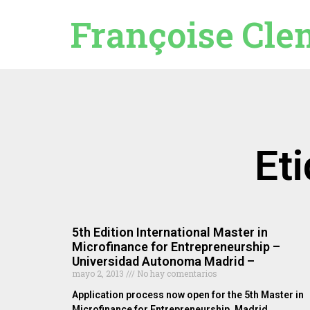
Françoise Cle
Et
5th Edition International Master in
Microfinance for Entrepreneurship –
Universidad Autonoma Madrid –
mayo 2, 2013
No hay comentarios
Application process now open for the 5th Master in
Microfinance for Entrepreneurship. Madrid.