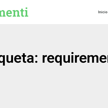
menti
Inicio
iqueta: requireme