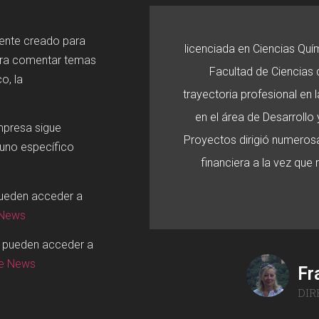
mente creado para
licenciada en Ciencias Quí
ara comentar temas
Facultad de Ciencias d
o, la
trayectoria profesional en
en el área de Desarroll
mpresa sigue
Proyectos dirigió numerosa
 uno específico
financiera a la vez que
pueden acceder a
 News
o pueden acceder a
ge News
Fr
DIR