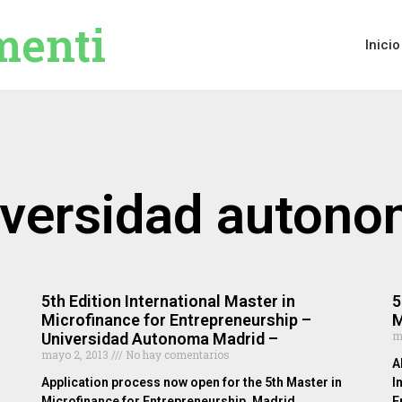
menti
Inicio
iversidad auton
5th Edition International Master in
5
Microfinance for Entrepreneurship –
M
m
Universidad Autonoma Madrid –
mayo 2, 2013
No hay comentarios
A
Application process now open for the 5th Master in
I
Microfinance for Entrepreneurship. Madrid.
E