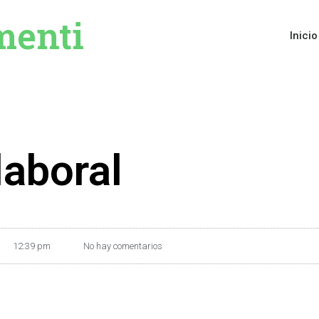
menti
Inicio
laboral
12:39 pm
No hay comentarios