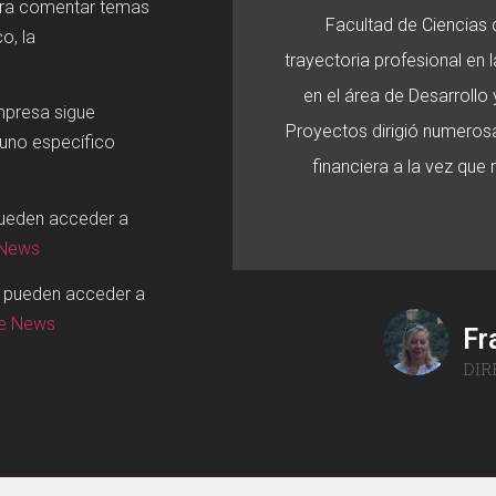
ara comentar temas
Facultad de Ciencias d
o, la
trayectoria profesional en
en el área de Desarroll
mpresa sigue
Proyectos dirigió numerosa
 uno específico
financiera a la vez que
pueden acceder a
 News
o pueden acceder a
ge News
Fr
DIR