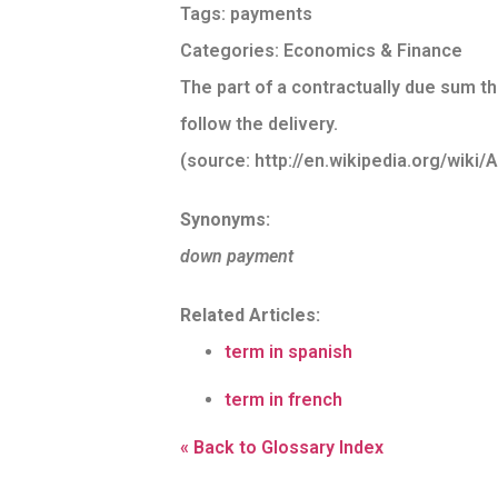
Tags:
payments
Categories:
Economics & Finance
The part of a contractually due sum tha
follow the delivery.
(source: http://en.wikipedia.org/wik
Synonyms:
down payment
Related Articles:
term in spanish
term in french
« Back to Glossary Index