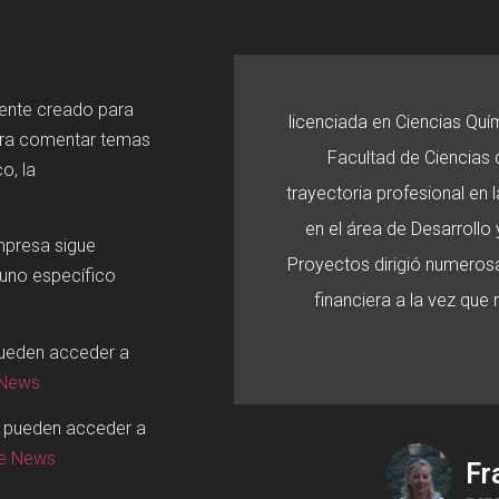
mente creado para
licenciada en Ciencias Quí
ara comentar temas
Facultad de Ciencias d
o, la
trayectoria profesional en
en el área de Desarroll
mpresa sigue
Proyectos dirigió numerosa
 uno específico
financiera a la vez que
pueden acceder a
 News
o pueden acceder a
ge News
Fr