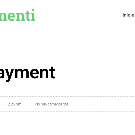
menti
Inicio
ayment
12:25 pm
No hay comentarios