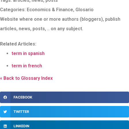
Tags:
articles
,
news
,
posts
Categories:
Economics & Finance
,
Glosario
Website where one or more authors (bloggers), publish
articles, news, posts, .. on any subject.
Related Articles:
term in spanish
term in french
« Back to Glossary Index
FACEBOOK
TWITTER
LINKEDIN