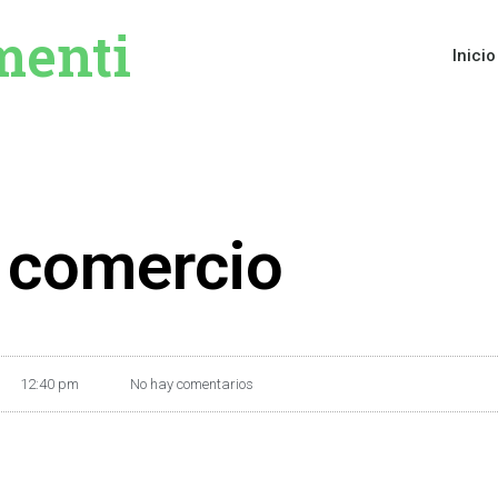
menti
Inicio
 comercio
12:40 pm
No hay comentarios