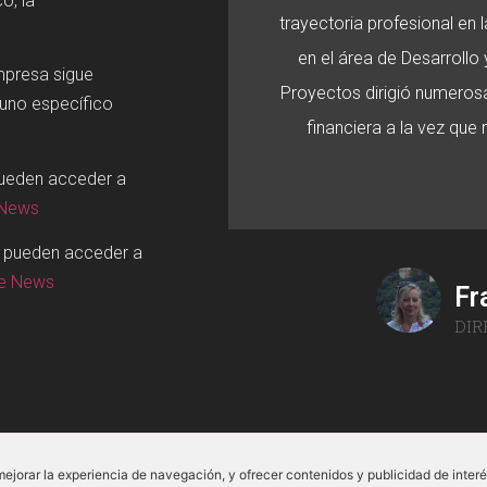
o, la
trayectoria profesional en
en el área de Desarroll
mpresa sigue
Proyectos dirigió numerosa
 uno específico
financiera a la vez que
pueden acceder a
 News
o pueden acceder a
ge News
Fr
DIR
mejorar la experiencia de navegación, y ofrecer contenidos y publicidad de inter