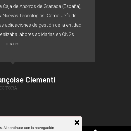
 la Caja de Ahorros de Granada (España),
o y Nuevas Tecnologías. Como Jefa de
s aplicaciones de gestión de la entidad
 realizaba labores solidarias en ONGs
locales.
ançoise Clementi
ECTORA
és. Al continuar con la navegación