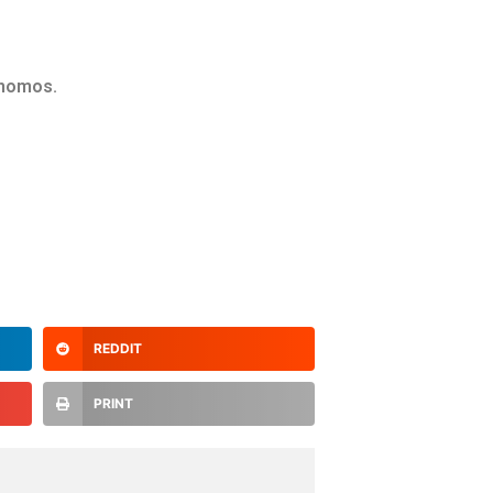
ónomos.
REDDIT
PRINT