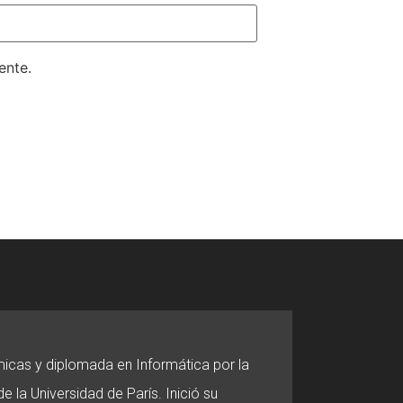
ente.
micas y diplomada en Informática por la
e la Universidad de París. Inició su