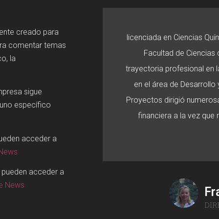
mente creado para
licenciada en Ciencias Quí
ara comentar temas
Facultad de Ciencias d
o, la
trayectoria profesional en
en el área de Desarroll
mpresa sigue
Proyectos dirigió numerosa
 uno específico
financiera a la vez que
pueden acceder a
 News
o pueden acceder a
ge News
Fr
DIR