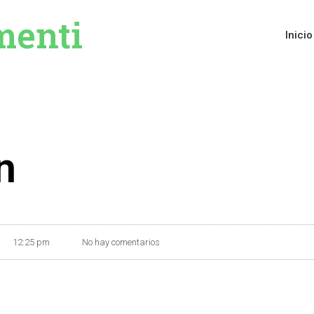
menti
Inicio
n
12:25 pm
No hay comentarios