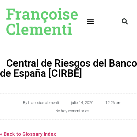
Françoise
Clementi
Central de Riesgos del Banco
de España [CIRBE]
By
francoise clementi
julio 14, 2020
12:26 pm
No hay comentarios
« Back to Glossary Index