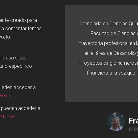
mente creado para
licenciada en Ciencias Quí
ara comentar temas
Facultad de Ciencias d
o, la
trayectoria profesional en
en el área de Desarroll
mpresa sigue
Proyectos dirigió numerosa
 uno específico
financiera a la vez que
pueden acceder a
 News
o pueden acceder a
ge News
Fr
DIR