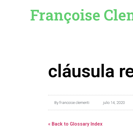
Françoise Cle
cláusula r
By
francoise clementi
julio 14, 2020
« Back to Glossary Index