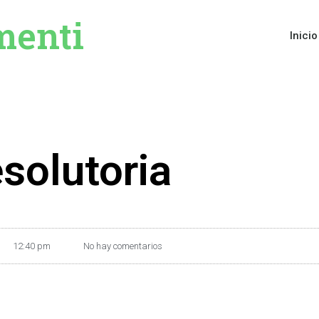
menti
Inicio
esolutoria
12:40 pm
No hay comentarios