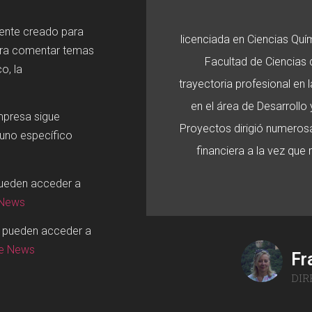
mente creado para
licenciada en Ciencias Quí
ara comentar temas
Facultad de Ciencias d
o, la
trayectoria profesional en
en el área de Desarroll
mpresa sigue
Proyectos dirigió numerosa
 uno específico
financiera a la vez que
pueden acceder a
 News
o pueden acceder a
ge News
Fr
DIR