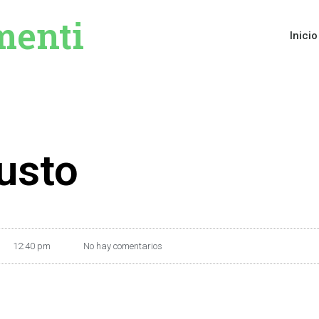
menti
Inicio
usto
12:40 pm
No hay comentarios