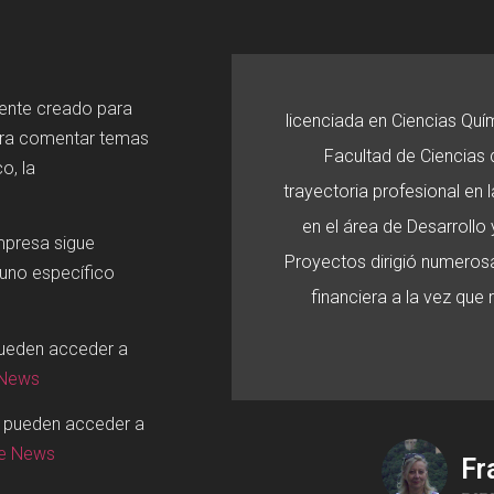
mente creado para
licenciada en Ciencias Quí
ara comentar temas
Facultad de Ciencias d
o, la
trayectoria profesional en
en el área de Desarroll
mpresa sigue
Proyectos dirigió numerosa
 uno específico
financiera a la vez que
pueden acceder a
 News
o pueden acceder a
ge News
Fr