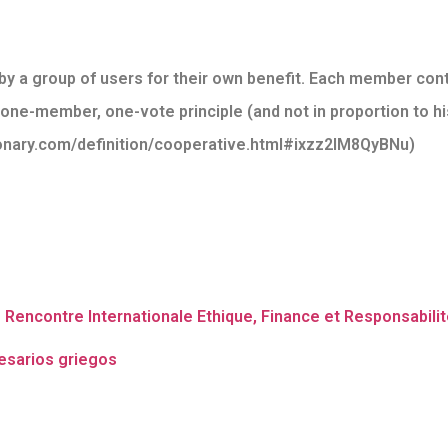
y a group of users for their own benefit. Each member contr
 one-member, one-vote principle (and not in proportion to his
ionary.com/definition/cooperative.html#ixzz2IM8QyBNu)
encontre Internationale Ethique, Finance et Responsabilité
esarios griegos