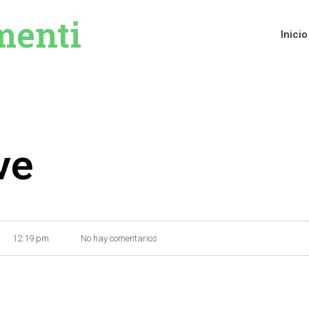
menti
Inicio
ve
12:19 pm
No hay comentarios