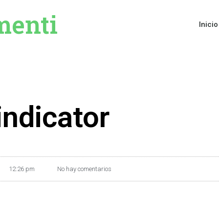
menti
Inicio
ndicator
12:26 pm
No hay comentarios