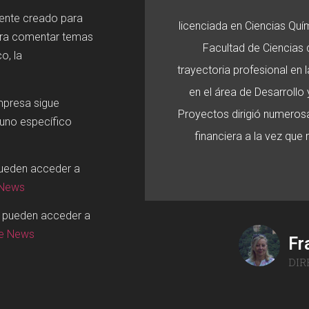
mente creado para
licenciada en Ciencias Quí
ara comentar temas
Facultad de Ciencias d
o, la
trayectoria profesional en
en el área de Desarroll
mpresa sigue
Proyectos dirigió numerosa
 uno específico
financiera a la vez que
pueden acceder a
 News
o pueden acceder a
ge News
Fr
DIR