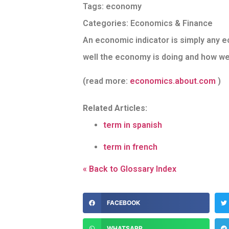
Tags:
economy
Categories:
Economics & Finance
An economic indicator is simply any ec
well the economy is doing and how wel
(read more:
economics.about.com
)
Related Articles:
term in spanish
term in french
« Back to Glossary Index
FACEBOOK
WHATSAPP