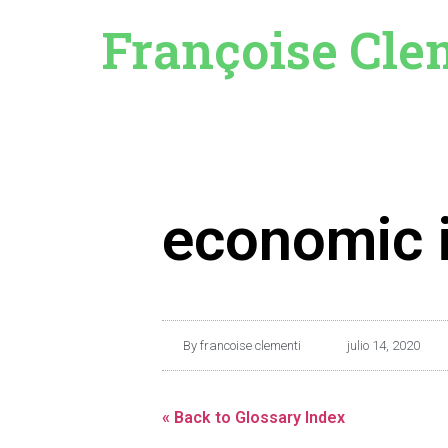
Françoise Cle
economic i
By
francoise clementi
julio 14, 2020
« Back to Glossary Index