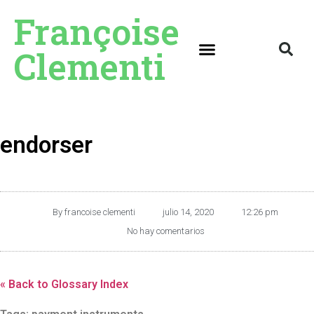
Françoise
Clementi
endorser
By
francoise clementi
julio 14, 2020
12:26 pm
No hay comentarios
« Back to Glossary Index