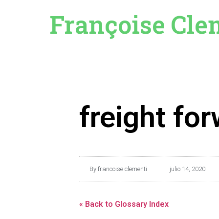
Françoise Cle
freight fo
By
francoise clementi
julio 14, 2020
« Back to Glossary Index