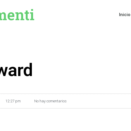
menti
Inicio
rward
12:27 pm
No hay comentarios