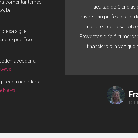
ara comentar temas
Facultad de Ciencias d
o, la
trayectoria profesional en
en el área de Desarroll
mpresa sigue
Proyectos dirigió numerosa
 uno específico
financiera a la vez que
pueden acceder a
 News
o pueden acceder a
ge News
Fr
DIR