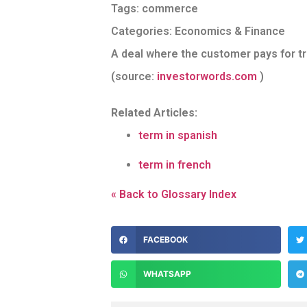
Tags:
commerce
Categories:
Economics & Finance
A deal where the customer pays for t
(source:
investorwords.com
)
Related Articles:
term in spanish
term in french
« Back to Glossary Index
FACEBOOK
WHATSAPP