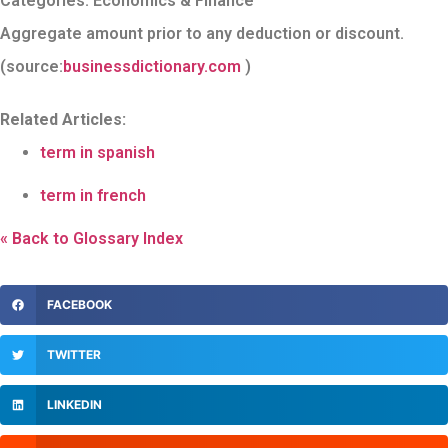
Categories:
Economics & Finance
Aggregate amount prior to any deduction or discount.
(source:
businessdictionary.com
)
Related Articles:
term in spanish
term in french
« Back to Glossary Index
FACEBOOK
TWITTER
LINKEDIN