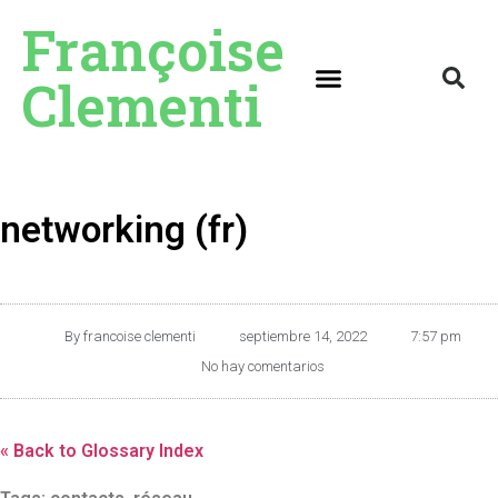
Françoise
Clementi
networking (fr)
By
francoise clementi
septiembre 14, 2022
7:57 pm
No hay comentarios
« Back to Glossary Index