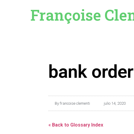
Françoise Cle
bank order
By
francoise clementi
julio 14, 2020
« Back to Glossary Index