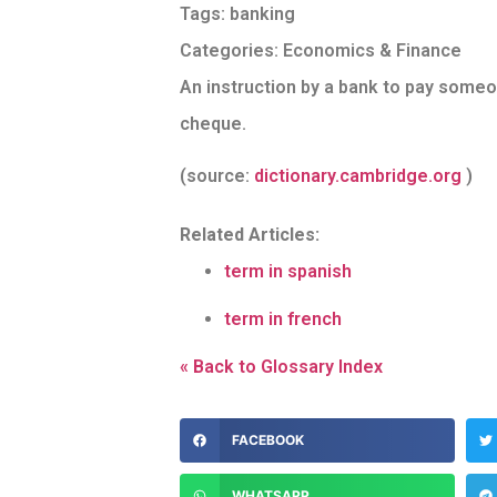
Tags:
banking
Categories:
Economics & Finance
An instruction by a bank to pay someo
cheque.
(source:
dictionary.cambridge.org
)
Related Articles:
term in spanish
term in french
« Back to Glossary Index
FACEBOOK
WHATSAPP