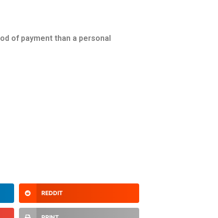
hod of payment than a personal
REDDIT
PRINT