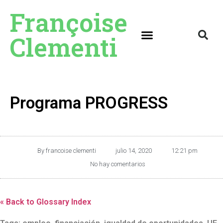
Françoise
Clementi
Programa PROGRESS
By
francoise clementi
julio 14, 2020
12:21 pm
No hay comentarios
« Back to Glossary Index