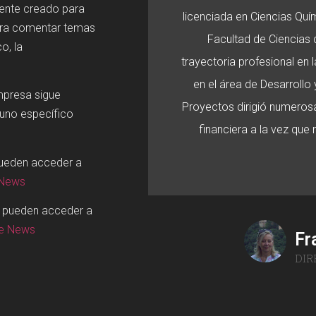
mente creado para
licenciada en Ciencias Quí
ara comentar temas
Facultad de Ciencias d
o, la
trayectoria profesional en
en el área de Desarroll
mpresa sigue
Proyectos dirigió numerosa
 uno específico
financiera a la vez que
pueden acceder a
 News
o pueden acceder a
ge News
Fr
DIR