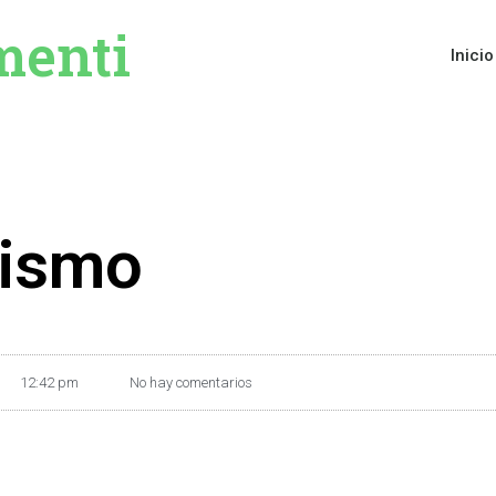
menti
Inicio
nismo
12:42 pm
No hay comentarios