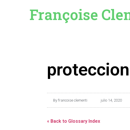
Françoise Cle
proteccio
By
francoise clementi
julio 14, 2020
« Back to Glossary Index