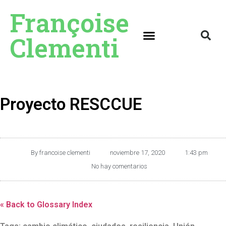
Françoise
Clementi
Proyecto RESCCUE
By
francoise clementi
noviembre 17, 2020
1:43 pm
No hay comentarios
« Back to Glossary Index