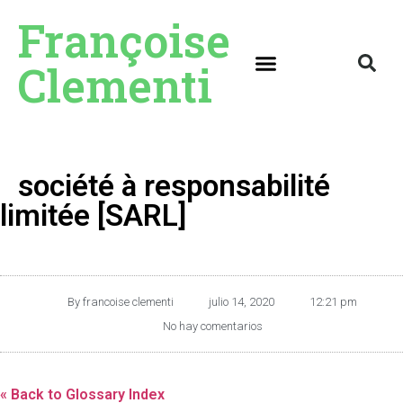
Françoise
Clementi
société à responsabilité
limitée [SARL]
By
francoise clementi
julio 14, 2020
12:21 pm
No hay comentarios
« Back to Glossary Index