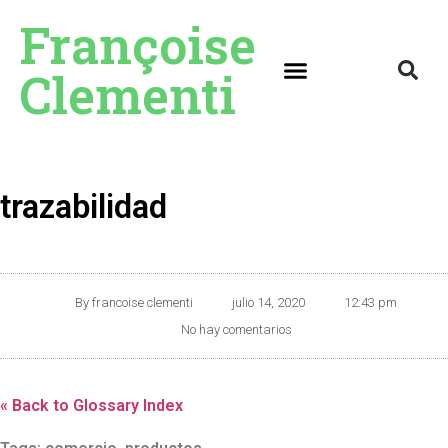
Françoise
Clementi
trazabilidad
By
francoise clementi
julio 14, 2020
12:43 pm
No hay comentarios
« Back to Glossary Index