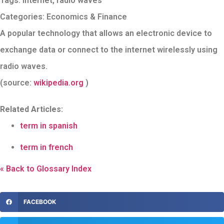
Tags:
Internet
,
radio waves
Categories:
Economics & Finance
A popular technology that allows an electronic device to
exchange data or connect to the internet wirelessly using
radio waves.
(source:
wikipedia.org
)
Related Articles:
term in spanish
term in french
« Back to Glossary Index
FACEBOOK