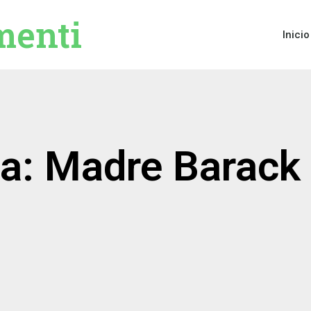
menti
Inicio
ta: Madre Barac