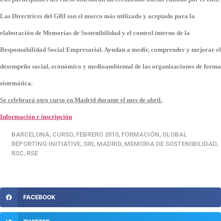
Las Directrices del GRI son el marco más utilizado y aceptado para la
elaboración de Memorias de Sostenibilidad y el control interno de la
Responsabilidad Social Empresarial. Ayudan a medir, comprender y mejorar el
desempeño social, económico y medioambiental de las organizaciones de forma
sistemática.
Se celebrará otro curso en Madrid durante el mes de abril.
Información e inscripción
BARCELONA
,
CURSO
,
FEBRERO 2010
,
FORMACIÓN
,
GLOBAL
REPORTING INITIATIVE
,
GRI
,
MADRID
,
MEMORIA DE SOSTENIBILIDAD
,
RSC
,
RSE
FACEBOOK