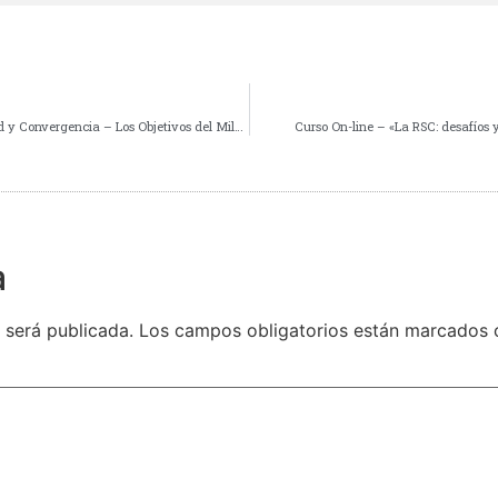
Sexto Congreso Internacional «Pobreza, Desigualdad y Convergencia – Los Objetivos del Milenio» – 4 a 23 de marzo de 2010
Curso On-line – «La RSC: desafíos 
a
 será publicada.
Los campos obligatorios están marcados