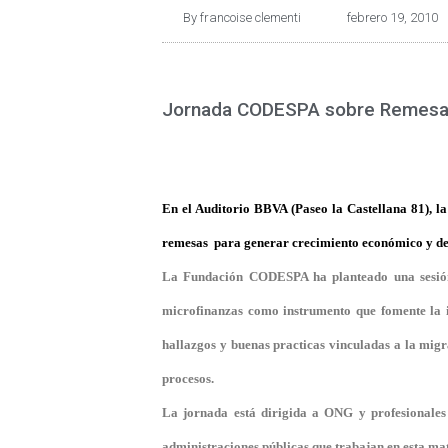
By
francoise clementi
febrero 19, 2010
Jornada CODESPA sobre Remesas, 
En el Auditorio BBVA (Paseo la Castellana 81), 
remesas para generar crecimiento económico y des
La Fundación CODESPA ha planteado una sesión d
microfinanzas como instrumento que fomente la in
hallazgos y buenas practicas vinculadas a la migra
procesos.
La jornada está dirigida a ONG y profesionales q
administraciones públicas que trabajan en esta mat