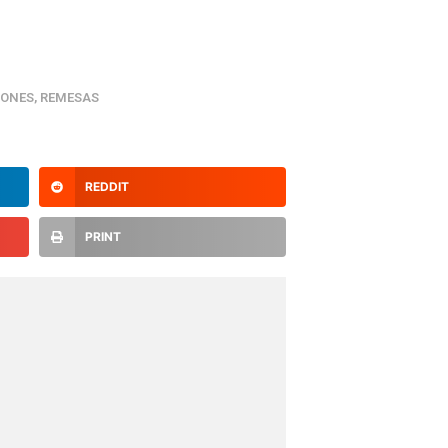
IONES
,
REMESAS
REDDIT
PRINT