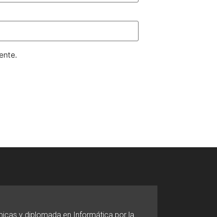
ente.
micas y diplomada en Informática por la