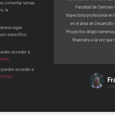
ara comentar temas
Facultad de Ciencias d
o, la
trayectoria profesional en
en el área de Desarroll
mpresa sigue
Proyectos dirigió numerosa
 uno específico
financiera a la vez que
pueden acceder a
 News
o pueden acceder a
ge News
Fr
DIR