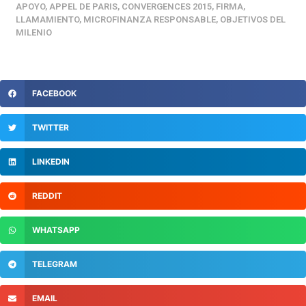
APOYO
,
APPEL DE PARIS
,
CONVERGENCES 2015
,
FIRMA
,
LLAMAMIENTO
,
MICROFINANZA RESPONSABLE
,
OBJETIVOS DEL
MILENIO
FACEBOOK
TWITTER
LINKEDIN
REDDIT
WHATSAPP
TELEGRAM
EMAIL