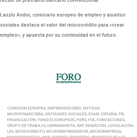
recibir un préstamo bancario convencional.
Laszlo Andor, comisario europeo de empleo y asuntos
sociales destaca el valor del microcrédito para «crear
empleo», y apuesta por su continuidad en el futuro.
COMISIÓN EUROPEA
,
EMPRENDEDORES
,
ENTIDAD
MICROFINANCIERA
,
ENTIDADES SOCIALES
,
ESAM
,
ESPAÑA
,
FEI
,
FINANCIACIÓN
,
FONDOS EUROPEOS
,
FORO
,
FSE
,
FUNDACIONES
,
GRUPO DE TRABAJO
,
HERRAMIENTA
,
IMF
,
INSERCION
,
LEGISLACIÓN
,
LEY
,
MICROCRÉDITO
,
MICROEMPRENDEDOR
,
MICROEMPRESA
,