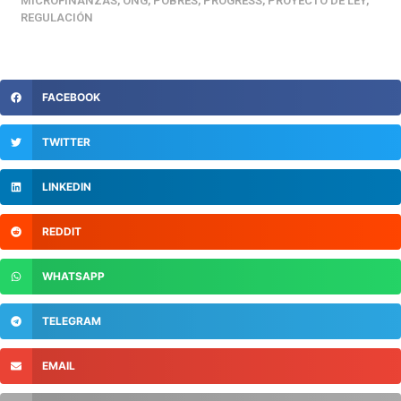
MICROFINANZAS
,
ONG
,
POBRES
,
PROGRESS
,
PROYECTO DE LEY
,
REGULACIÓN
FACEBOOK
TWITTER
LINKEDIN
REDDIT
WHATSAPP
TELEGRAM
EMAIL