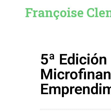
Françoise Cle
5ª Edición
Microfinan
Emprendim