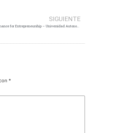
SIGUIENTE
5th Edition International Master in Microfinance for Entrepreneurship – Universidad Autonoma Madrid –
 con
*