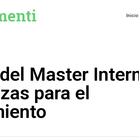
menti
Inicio
 del Master Inter
zas para el
iento