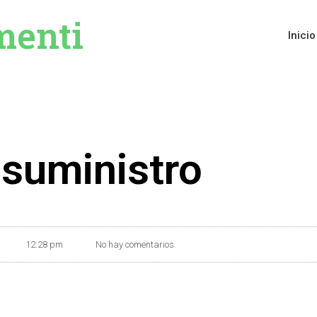
menti
Inicio
suministro
12:28 pm
No hay comentarios