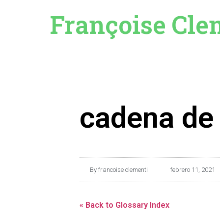
Françoise Cle
cadena de 
By
francoise clementi
febrero 11, 2021
« Back to Glossary Index