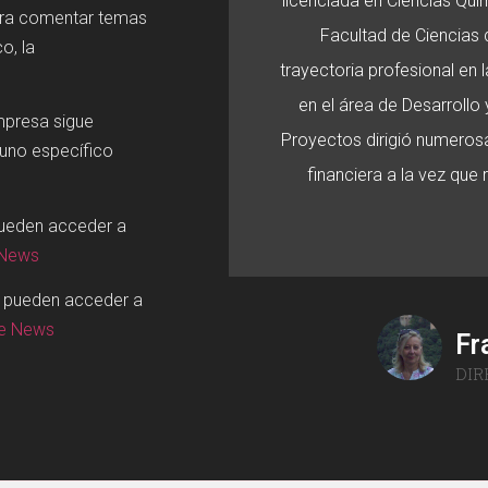
licenciada en Ciencias Quí
ara comentar temas
Facultad de Ciencias d
o, la
trayectoria profesional en
en el área de Desarroll
mpresa sigue
Proyectos dirigió numerosa
 uno específico
financiera a la vez que
pueden acceder a
 News
o pueden acceder a
ge News
Fr
DIR