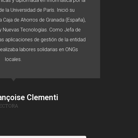
micas y diplomada en Informática por la
e la Universidad de París. Inició su
 la Caja de Ahorros de Granada (España),
o y Nuevas Tecnologías. Como Jefa de
s aplicaciones de gestión de la entidad
 realizaba labores solidarias en ONGs
locales.
ançoise Clementi
ECTORA