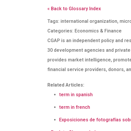
« Back to Glossary Index
Tags:
international organization
,
micr
Categories:
Economics & Finance
CGAP is an independent policy and res
30 development agencies and private
provides market intelligence, promot
financial service providers, donors, a
Related Articles:
term in spanish
term in french
Exposiciones de fotografías sobr