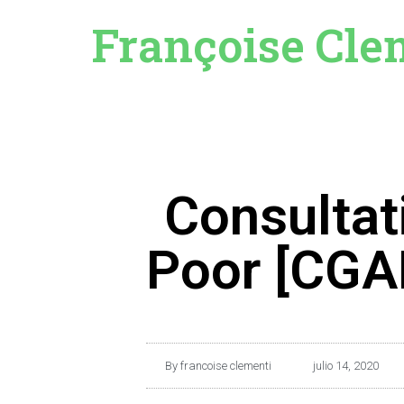
Françoise Cle
Consultat
Poor [CGA
By
francoise clementi
julio 14, 2020