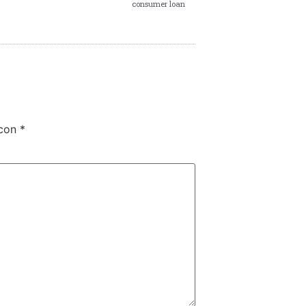
consumer loan
 con
*