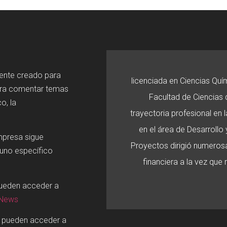
mente creado para
licenciada en Ciencias Quí
ara comentar temas
Facultad de Ciencias d
o, la
trayectoria profesional en
en el área de Desarroll
mpresa sigue
Proyectos dirigió numerosa
 uno específico
financiera a la vez que
pueden acceder a
 News
o pueden acceder a