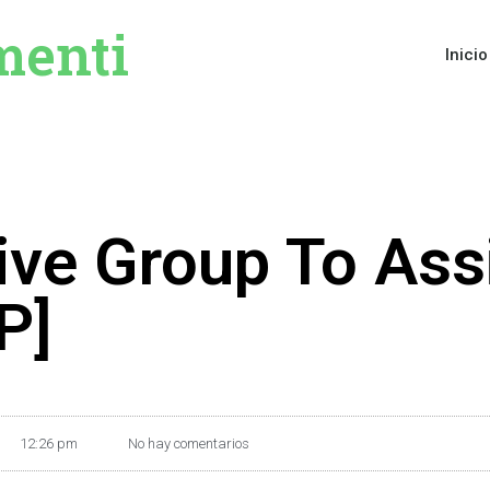
menti
Inicio
ive Group To Assi
P]
12:26 pm
No hay comentarios