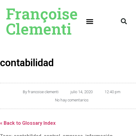
Françoise
Clementi
contabilidad
By
francoise clementi
julio 14, 2020
12:40 pm
No hay comentarios
« Back to Glossary Index