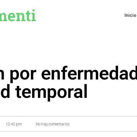
menti
Inicio
n por enfermedad
ad temporal
12:42 pm
No hay comentarios