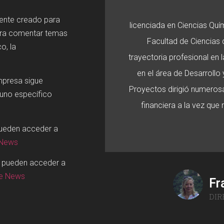
mente creado para
licenciada en Ciencias Quí
ara comentar temas
Facultad de Ciencias d
o, la
trayectoria profesional en
en el área de Desarroll
mpresa sigue
Proyectos dirigió numerosa
 uno específico
financiera a la vez que
pueden acceder a
 News
o pueden acceder a
ge News
Fr
DIR