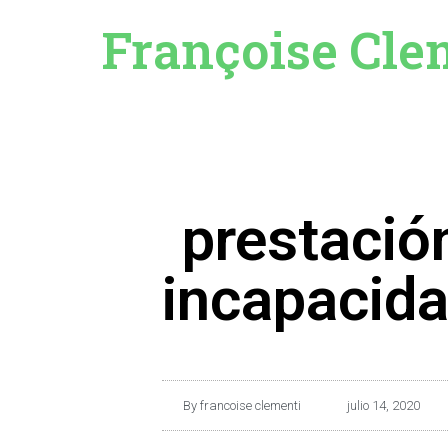
Françoise Cle
prestació
incapacid
By
francoise clementi
julio 14, 2020