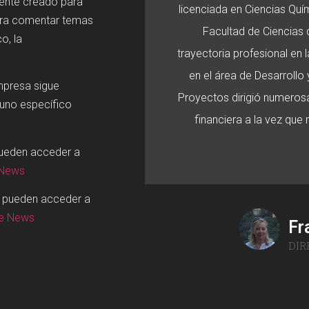
mente creado para
licenciada en Ciencias Quí
ara comentar temas
Facultad de Ciencias d
o, la
trayectoria profesional en
en el área de Desarroll
mpresa sigue
Proyectos dirigió numerosa
 uno específico
financiera a la vez que
pueden acceder a
 News
o pueden acceder a
ge News
Fr
DIR