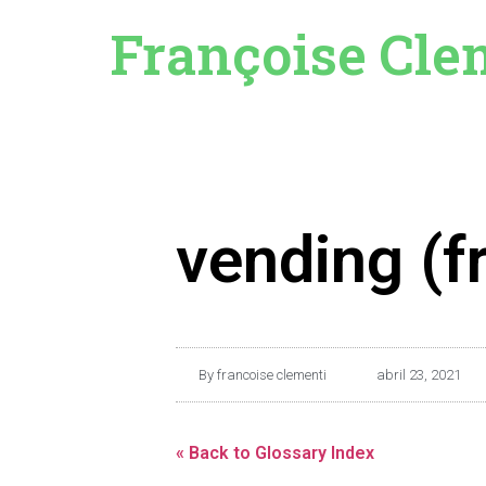
Françoise Cle
vending (fr
By
francoise clementi
abril 23, 2021
« Back to Glossary Index