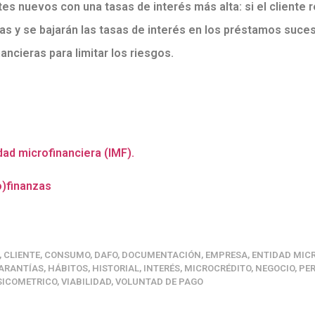
es nuevos con una tasas de interés más alta: si el cliente
s y se bajarán las tasas de interés en los préstamos suces
ancieras para limitar los riesgos.
idad microfinanciera (IMF).
o)finanzas
,
CLIENTE
,
CONSUMO
,
DAFO
,
DOCUMENTACIÓN
,
EMPRESA
,
ENTIDAD MIC
ARANTÍAS
,
HÁBITOS
,
HISTORIAL
,
INTERÉS
,
MICROCRÉDITO
,
NEGOCIO
,
PE
SICOMETRICO
,
VIABILIDAD
,
VOLUNTAD DE PAGO