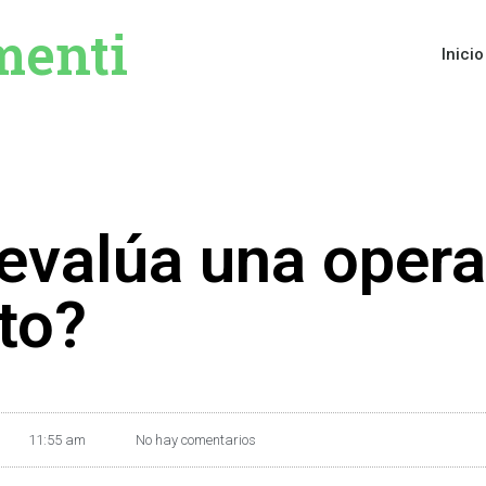
menti
Inicio
evalúa una opera
to?
11:55 am
No hay comentarios