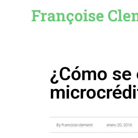
Françoise Cle
¿Cómo se 
microcrédi
By
francoise clementi
enero 20, 2016