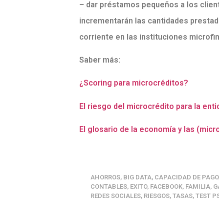
– dar préstamos pequeños a los client
incrementarán las cantidades prestada
corriente en las instituciones microfin
Saber más:
¿
Scoring para microcréditos?
El riesgo del microcrédito para la ent
El glosario de la economía y las (micr
AHORROS
,
BIG DATA
,
CAPACIDAD DE PAGO
CONTABLES
,
EXITO
,
FACEBOOK
,
FAMILIA
,
G
REDES SOCIALES
,
RIESGOS
,
TASAS
,
TEST P