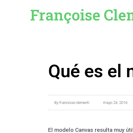
Françoise Cle
Qué es el
By
francoise clementi
mayo 24, 2016
El modelo Canvas resulta muy útil