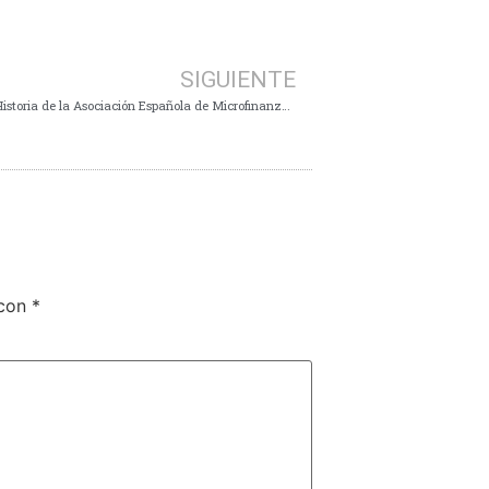
SIGUIENTE
Conferencia Anual AEM – 29 Junio 2016 Historia de la Asociación Española de Microfinanzas – Los Desafíos del Sector
 con
*