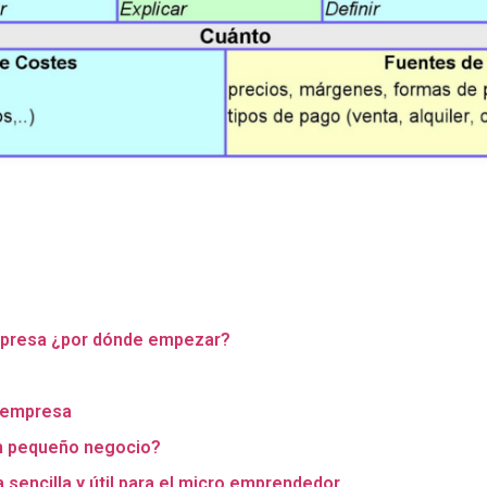
mpresa ¿por dónde empezar?
e empresa
un pequeño negocio?
 sencilla y útil para el micro emprendedor.