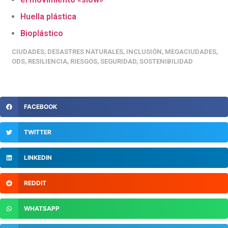
Huella plástica
Bioplástico
CIUDADES
,
DESASTRES NATURALES
,
INCLUSIÓN
,
MEGACIUDADES
,
ODS
,
RESILIENCIA
,
RIESGOS
,
SEGURIDAD
,
SOSTENIBILIDAD
FACEBOOK
TWITTER
LINKEDIN
REDDIT
WHATSAPP