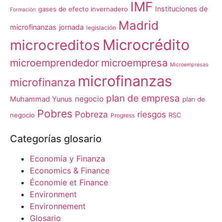
IMF
Instituciones de
gases de efecto invernadero
Formación
Madrid
microfinanzas
jornada
legislación
Microcrédito
microcreditos
microemprendedor
microempresa
Microempresas
microfinanzas
microfinanza
plan de empresa
negocio
Muhammad Yunus
plan de
Pobres
Pobreza
riesgos
negocio
RSC
Progress
Categorías glosario
Economía y Finanza
Economics & Finance
Économie et Finance
Environment
Environnement
Glosario