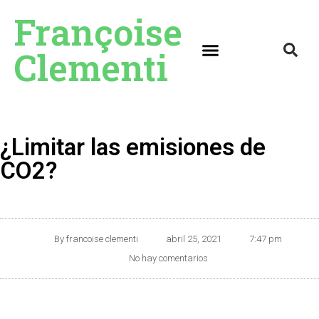
Françoise
Clementi
¿Limitar las emisiones de
CO2?
By
francoise clementi
abril 25, 2021
7:47 pm
No hay comentarios