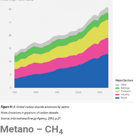
Metano –
CH
4