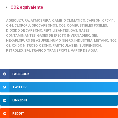
CO2 equivalente
AGRICULTURA
,
ATMÓSFERA
,
CAMBIO CLIMÁTICO
,
CARBÓN
,
CFC-11
,
CH4
,
CLOROFLUOROCARBONOS
,
CO2
,
COMBUSTIBLES FÓSILES
,
DIÓXIDO DE CARBONO
,
FERTILIZANTES
,
GAS
,
GASES
CONTAMINANTES
,
GASES DE EFECTO INVERNADERO
,
GEI
,
HEXAFLORURO DE AZUFRE
,
HUMO NEGRO
,
INDUSTRÍA
,
METANO
,
NO2
,
O3
,
ÓXIDO NITROSO
,
OZONO
,
PARTÍCULAS EN SUSPENSIÓN
,
PETRÓLEO
,
SF6
,
TRÁFICO
,
TRANSPORTE
,
VAPOR DE AGUA
FACEBOOK
TWITTER
LINKEDIN
REDDIT